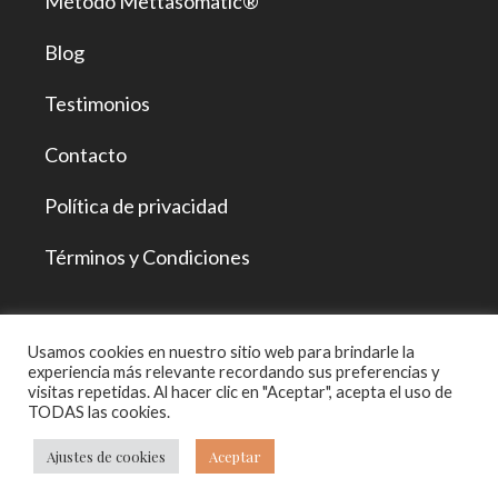
Método Mettasomatic®
Blog
Testimonios
Contacto
Política de privacidad
Términos y Condiciones
Usamos cookies en nuestro sitio web para brindarle la
ESCUELAMETTA METTASOMATIC®
experiencia más relevante recordando sus preferencias y
2023 Todos los derechos reservados
visitas repetidas. Al hacer clic en "Aceptar", acepta el uso de
TODAS las cookies.
Desarrollado por: 2pixeles.com
Ajustes de cookies
Aceptar