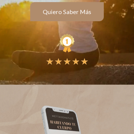
Quiero Saber Más
★
★
★
★
★