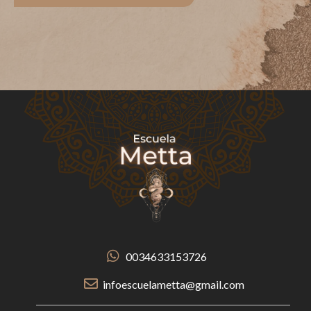
0034633153726
infoescuelametta@gmail.com